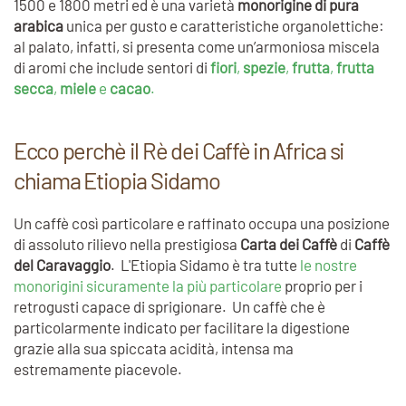
1500 e 1800 metri ed è una varietà
monorigine di pura
arabica
unica per gusto e caratteristiche organolettiche:
al palato, infatti, si presenta come un’armoniosa miscela
di aromi che include sentori di
fiori
,
spezie
,
frutta
,
frutta
secca
,
miele
e
cacao
.
Ecco perchè il Rè dei Caffè in Africa si
chiama Etiopia Sidamo
Un caffè così particolare e raffinato occupa una posizione
di assoluto rilievo nella prestigiosa
Carta dei Caffè
di
Caffè
del Caravaggio
. L'Etiopia Sidamo è tra tutte
le nostre
monorigini sicuramente la più particolare
proprio per i
retrogusti capace di sprigionare. Un caffè che è
particolarmente indicato per facilitare la digestione
grazie alla sua spiccata acidità, intensa ma
estremamente piacevole.